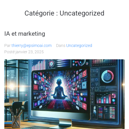
Catégorie :
Uncategorized
IA et marketing
Par
thierry@epsimoai.com
Dans
Uncategorized
Posté
janvier 23, 2025